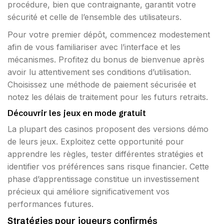
procédure, bien que contraignante, garantit votre
sécurité et celle de l’ensemble des utilisateurs.
Pour votre premier dépôt, commencez modestement
afin de vous familiariser avec l’interface et les
mécanismes. Profitez du bonus de bienvenue après
avoir lu attentivement ses conditions d’utilisation.
Choisissez une méthode de paiement sécurisée et
notez les délais de traitement pour les futurs retraits.
Découvrir les jeux en mode gratuit
La plupart des casinos proposent des versions démo
de leurs jeux. Exploitez cette opportunité pour
apprendre les règles, tester différentes stratégies et
identifier vos préférences sans risque financier. Cette
phase d’apprentissage constitue un investissement
précieux qui améliore significativement vos
performances futures.
Stratégies pour joueurs confirmés