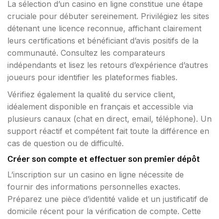
La sélection d’un casino en ligne constitue une étape
cruciale pour débuter sereinement. Privilégiez les sites
détenant une licence reconnue, affichant clairement
leurs certifications et bénéficiant d’avis positifs de la
communauté. Consultez les comparateurs
indépendants et lisez les retours d’expérience d’autres
joueurs pour identifier les plateformes fiables.
Vérifiez également la qualité du service client,
idéalement disponible en français et accessible via
plusieurs canaux (chat en direct, email, téléphone). Un
support réactif et compétent fait toute la différence en
cas de question ou de difficulté.
Créer son compte et effectuer son premier dépôt
L’inscription sur un casino en ligne nécessite de
fournir des informations personnelles exactes.
Préparez une pièce d’identité valide et un justificatif de
domicile récent pour la vérification de compte. Cette